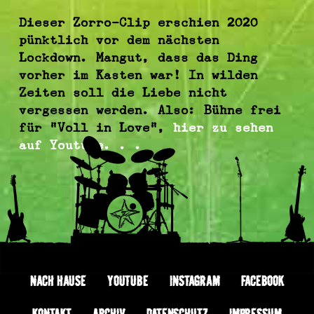
Dieser Zorro-Clip erschien 2020
pünktlich vor dem nächsten
Lockdown. Mangut, dass das Ding
vorher im Kasten war! In wilden
Zeiten soll die Liebe nicht
vergessen werden. Also: Bühne frei
für “Voll in Love”,
hier zu sehen
auf Youtube. . .
NACH HAUSE
YOUTUBE
INSTAGRAM
FACEBOOK
KONTAKT
ARCHIV
DATENSCHUTZ
IMPRESSUM