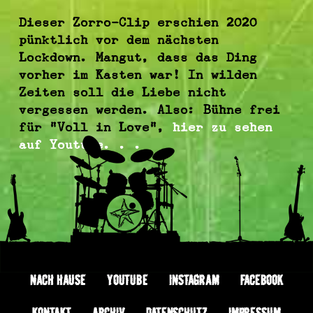
Dieser Zorro-Clip erschien 2020
pünktlich vor dem nächsten
Lockdown. Mangut, dass das Ding
vorher im Kasten war! In wilden
Zeiten soll die Liebe nicht
vergessen werden. Also: Bühne frei
für “Voll in Love”,
hier zu sehen
auf Youtube. . .
NACH HAUSE
YOUTUBE
INSTAGRAM
FACEBOOK
KONTAKT
ARCHIV
DATENSCHUTZ
IMPRESSUM