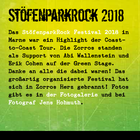
StöfenparkRock 2018
Das
Stöfen­park­Rock Festival 2018
in
Marne war ein High­light der Coast-
to-Coast Tour. Die Zorros standen
als Support von Abi Wallen­stein und
Erik Cohen auf der Green Stage.
Danke an alle die dabei waren! Das
großartig organisierte Festival hat
sich in Zorros Herz gebrannt! Fotos
gibt es in
der Foto­galerie
und bei
Foto­graf Jens Hoh­muth
.